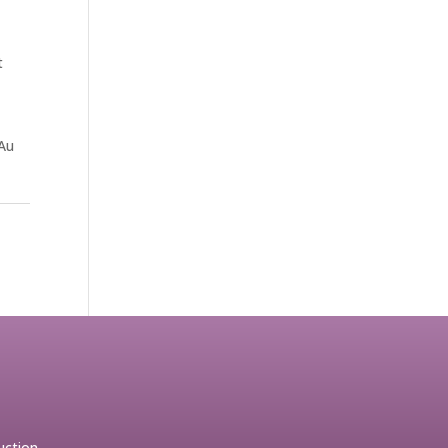
t
 Au
uction