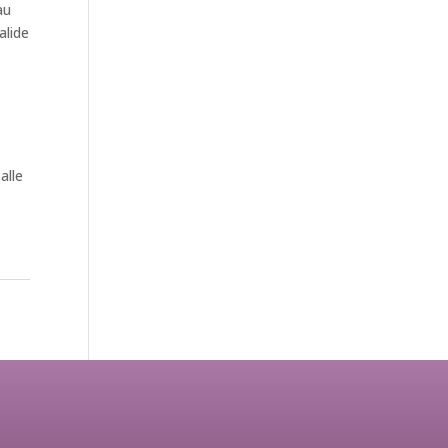
au
alide
alle